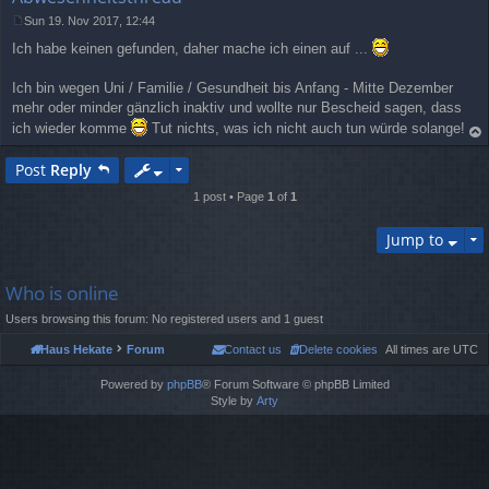
Sun 19. Nov 2017, 12:44
P
Ich habe keinen gefunden, daher mache ich einen auf ...
o
s
t
Ich bin wegen Uni / Familie / Gesundheit bis Anfang - Mitte Dezember
mehr oder minder gänzlich inaktiv und wollte nur Bescheid sagen, dass
ich wieder komme
Tut nichts, was ich nicht auch tun würde solange!
op
Post
Reply
1 post • Page
1
of
1
Jump to
Who is online
Users browsing this forum: No registered users and 1 guest
Haus Hekate
Forum
Contact us
Delete cookies
All times are
UTC
Powered by
phpBB
® Forum Software © phpBB Limited
Style by
Arty