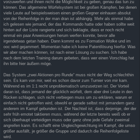
vorzuwerfen und ihnen nicht die Möglichkeit zu geben, genau das tun zu
können. Das allgemeine Würfelsystem ist bei großen Kämpfen, bei denen
viele Leute auf beispielsweisen einen großen Gegner einhauen absolut
von der Reihenfolge in der man dran ist abhängig. Mehr als einmal habe
ich gelesen wie jemand, der das Kommando hatte oder haben sollte weit
hinten auf der Liste rangierte und sich beklagte, dass er noch nicht
einmal ein paar Anweisungen herum werfen konnte, bevor alle
irgendetwas getan haben. Dann kommt es zu Formation Wolke und im
ooc wird gejammert. Momentan habe ich keine Patentlösung hierfür. Was
wir aber machen können, ist nach einer Lösung zu suchen. Ich habe
nach dem letzten Training darum gebeten, dass wer einen Vorschlag hat
ihn bitte hier äußern möge.
Das System „zwei Aktionen pro Runde“ muss nicht der Weg schlechthin
sein. Es kam von mir, weil es schon davor zum Turnier von mir kam.
Während es im 1:1 recht unproblematisch umzusetzen ist. Der Vorteil
daran ist, dass jemand der glücklich würfelt, dem aber drei Leute in den
Rücken schlagen, sich nicht verbiegen muss um zu erklären, warum er
einfach nicht getroffen wird, obwohl er gerade selbst mit jemandem ganz
anderem im Kampf gebunden ist. Der Nachteil ist, dass derjenige, der der
sehr früh emotet taktieren muss, während der letzte bereits weiß ob er
sich überhaupt verteidigen muss oder ganz ohne jede Gefahr zweimal
angreifen kann. Es schafft eine Ungleichgewichtung im Kampf, die umso
größer ausfällt, je größer die Gruppe und dadurch die Reihenfolgeliste
wird.