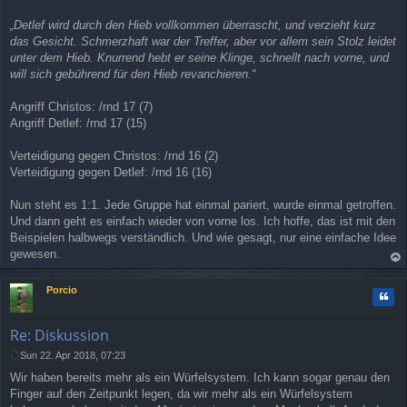
„Detlef wird durch den Hieb vollkommen überrascht, und verzieht kurz
das Gesicht. Schmerzhaft war der Treffer, aber vor allem sein Stolz leidet
unter dem Hieb. Knurrend hebt er seine Klinge, schnellt nach vorne, und
will sich gebührend für den Hieb revanchieren.“
Angriff Christos: /rnd 17 (7)
Angriff Detlef: /rnd 17 (15)
Verteidigung gegen Christos: /rnd 16 (2)
Verteidigung gegen Detlef: /rnd 16 (16)
Nun steht es 1:1. Jede Gruppe hat einmal pariert, wurde einmal getroffen.
Und dann geht es einfach wieder von vorne los. Ich hoffe, das ist mit den
Beispielen halbwegs verständlich. Und wie gesagt, nur eine einfache Idee
gewesen.
op
Porcio
Quo
Re: Diskussion
Sun 22. Apr 2018, 07:23
P
Wir haben bereits mehr als ein Würfelsystem. Ich kann sogar genau den
o
s
Finger auf den Zeitpunkt legen, da wir mehr als ein Würfelsystem
t