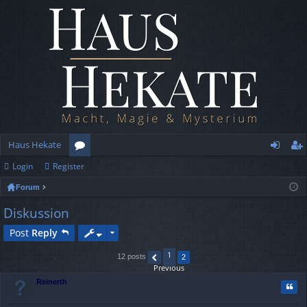
Haus Hekate
Login
Register
or
og
eg
Forum
u
in
ist
Diskussion
m
er
Post
Reply
s
1
12 posts
2
Previous
Reinerth
Quo