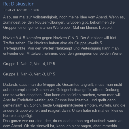
Re: Diskussion
Sat 21. Apr 2018, 13:06
P
Also, nur mal zur Vollständigkeit, noch meine Idee vom Abend. Wenn es,
o
s
zumindest bei den Novizen-Übungen, Gruppen gibt, bekommen die
t
Gruppen einen gemeinsamen Würfelpool. Mal ein kleines Beispiel:
Novize A & B kämpfen gegen Novizen C & D. Der Ausbilder will fünf
Treffer sehen. Die Novizen haben also als Gruppe jeweils 5
Trefferpunkte. Von den Werten Nahkampf und Verteidigung kann man
entweder den Mittelwert nehmen, oder den geringeren der beiden Werte.
Gruppe 1: Nah -2, Vert -4, LP 5
Gruppe 1: Nah -3, Vert -3, LP 5
Dadurch, dass man die Gruppe als Gesamtes angreift, muss man nicht
auf so komplizierte Sachen wie Gelegenheitsangriffe, offene Deckung
und so weiter eingehen. Man kann es natürlich machen, wenn man will.
Aber im Endeffekt würfelt jede Gruppe ihre Initative, und greift dann
gemeinsam an. Sprich, beide Gruppenmitglieder emoten, würfeln, und die
andere Gruppe würfelt und reagiert dann. Unten habe ich mal ein kleines
Beispiel angefügt.
Das ganze war nur eine Idee, da es doch schon arg chaotisch wurde an
dem Abend. Ob sie sinnvoll ist, kann ich nicht sagen, aber immerhin