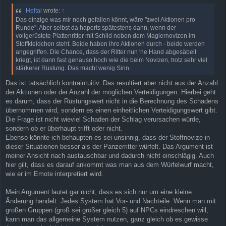
Heltai
wrote:
↑
Das einzige was mir noch gefallen könnt, wäre "zwei Aktionen pro
Runde". Aber selbst da haperts spätestens dann, wenn der
vollgerüstete Plattenritter mit Schild neben dem Magiernovizen im
Stoffkleidchen steht. Beide haben ihre Aktionen durch - beide werden
angegriffen. Die Chance, dass der Ritter nun 'ne Hand abgesäbelt
kriegt, ist dann fast genauso hoch wie die beim Novizen, trotz sehr viel
stärkerer Rüstung. Das macht wenig Sinn.
Das ist tatsächlich kontraintuitiv. Das resultiert aber nicht aus der Anzahl
der Aktionen oder der Anzahl der möglichen Verteidigungen. Hierbei geht
es darum, dass der Rüstungswert nicht in die Berechnung des Schadens
übernommen wird, sondern es einen einheitlichen Verteidigungswert gibt.
Die Frage ist nicht wieviel Schaden der Schlag verursachen würde,
sondern ob er überhaupt trifft oder nicht.
Ebenso könnte ich behaupten es sei unsinnig, dass der Stoffnovize in
dieser Situationen besser als der Panzerritter würfelt. Das Argument ist
meiner Ansicht nach austauschbar und dadurch nicht einschlägig. Auch
hier gilt, dass es darauf ankommt was man aus dem Würfelwurf macht,
wie er im Emote interpretiert wird.
Mein Argument lautet gar nicht, dass es sich nur um eine kleine
Änderung handelt. Jedes System hat Vor- und Nachteile. Wenn man mit
großen Gruppen (groß sei größer gleich 5) auf NPCs eindreschen will,
kann man das allgemeine System nutzen, ganz gleich ob es gewisse