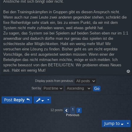
Anstriche mit sich bringt oder nicht.
Bei den Trainingskämpfen in Gruppen gibt es diesen Anspruch nicht.
Wenn auch nur zwei Leute zwei anderen gegenüber stehen, schränkt die
fixe Reihenfolge sehr stark ein, bis zu einem Punkt, da wir mit dem
System nicht mehr zufrieden waren, weil etwas gefehlt hat.
Zu sagen, das System sei bei Spielern auf beiden Seiten eben nur im 1:1
anwendbar und dadurch dürfte man nur genau das spielen ist die
schlechteste aller Möglichkeiten. Habt ein wenig mehr Mut! Wir
versuchen eine Lösung zu finden. Bisher geht es um nicht erprobte
Vorschläge, die erst ausgetestet werden müssen. Wenn einer der
Beteiligten das nicht mitmachen möchte, möge er sich melden. Ich
spreche bewusst von den BETEILIGTEN. Wir probieren etwas Neues
aus. Habt ein wenig Mut!
op
Display posts from previous:
Sort by
Post
Reply
1
12 posts
2
Previous
Jump to