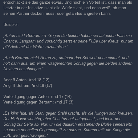
entschlackt sie das ganze etwas. Und noch ein Vorteil ist, dass man als
Letzter in der Initiative nicht alle Würfe sieht, und dann weiß, ob man
seinen Partner decken muss, oder gefahrlos angreifen kann.
Beispiel:
„Anton nickt Bertram zu. Gegen die beiden haben sie auf jeden Fall eine
Chance. Langsam und vorsichtig setzt er seine Füße über Kreuz, nur um
plötzlich mit der Waffe zuzustoßen.“
„Auch Bertram nickt Anton zu, umfasst das Schwert noch einmal, und
holt dann aus, um einen waagerechten Schlag gegen die beiden anderen
Novizen anzubringen.“
Angriff Anton: /rnd 18 (12)
Angriff Betram: /rnd 18 (17)
Verteidigung gegen Anton: /rnd 17 (14)
Verteidigung gegen Bertram: /rnd 17 (3)
„Es klirrt laut, als Stahl gegen Stahl kracht, als die Klingen sich kreuzen.
Der Hieb war wuchtig, aber Christos hat aufgepasst, und lenkt den
Schlag zur Seite ab. Nur, um die dadurch entstehende Blöße seinerseits
zu einem schnellen Gegenangriff zu nutzen. Surrend teilt die Klinge die
Luft, weit geschwungen.“