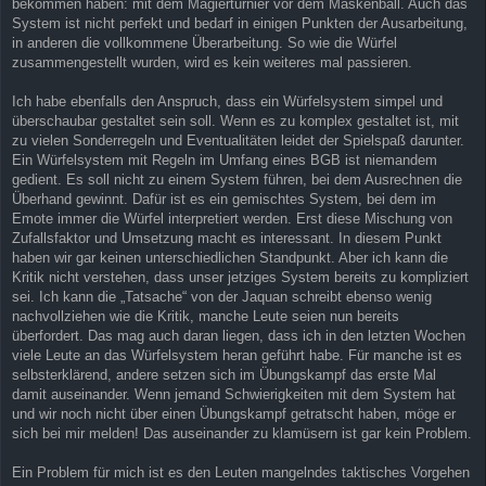
bekommen haben: mit dem Magierturnier vor dem Maskenball. Auch das
System ist nicht perfekt und bedarf in einigen Punkten der Ausarbeitung,
in anderen die vollkommene Überarbeitung. So wie die Würfel
zusammengestellt wurden, wird es kein weiteres mal passieren.
Ich habe ebenfalls den Anspruch, dass ein Würfelsystem simpel und
überschaubar gestaltet sein soll. Wenn es zu komplex gestaltet ist, mit
zu vielen Sonderregeln und Eventualitäten leidet der Spielspaß darunter.
Ein Würfelsystem mit Regeln im Umfang eines BGB ist niemandem
gedient. Es soll nicht zu einem System führen, bei dem Ausrechnen die
Überhand gewinnt. Dafür ist es ein gemischtes System, bei dem im
Emote immer die Würfel interpretiert werden. Erst diese Mischung von
Zufallsfaktor und Umsetzung macht es interessant. In diesem Punkt
haben wir gar keinen unterschiedlichen Standpunkt. Aber ich kann die
Kritik nicht verstehen, dass unser jetziges System bereits zu kompliziert
sei. Ich kann die „Tatsache“ von der Jaquan schreibt ebenso wenig
nachvollziehen wie die Kritik, manche Leute seien nun bereits
überfordert. Das mag auch daran liegen, dass ich in den letzten Wochen
viele Leute an das Würfelsystem heran geführt habe. Für manche ist es
selbsterklärend, andere setzen sich im Übungskampf das erste Mal
damit auseinander. Wenn jemand Schwierigkeiten mit dem System hat
und wir noch nicht über einen Übungskampf getratscht haben, möge er
sich bei mir melden! Das auseinander zu klamüsern ist gar kein Problem.
Ein Problem für mich ist es den Leuten mangelndes taktisches Vorgehen