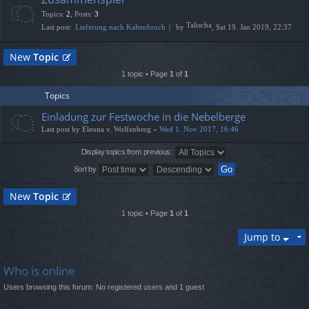
Topics
:
2
,
Posts
:
3
Talischa
Last post:
Lieferung nach Kaltenbruch
by
, Sat 19. Jan 2019, 22:37
New
Topic
1 topic • Page
1
of
1
Topics
Einladung zur Festwoche in die Nebelberge
Last post by
Eleona v. Wolfenberg
«
Wed 1. Nov 2017, 16:46
Display topics from previous:
Sort by
New
Topic
1 topic • Page
1
of
1
Jump to
Who is online
Users browsing this forum: No registered users and 1 guest