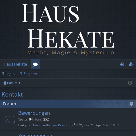
Haus Hekate
Login
Register
or
og
eg
Forum
u
in
ist
Kontakt
m
er
Forum
s
Bewerbungen
Topics
:
84
,
Posts
:
252
Calén
Last post:
Ein unauffälliger Brief
by
, Tue 21. Apr 2020, 18:52
Zusammenspiel