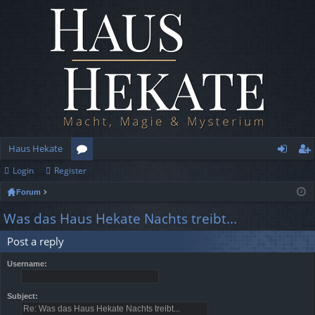
Haus Hekate
Login
Register
or
og
eg
Forum
u
in
ist
Was das Haus Hekate Nachts treibt...
m
er
Post a reply
s
Username:
Subject: