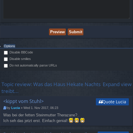
Options
Disable BBCode
Disable smilies
Do not automatically parse URLs
Topic review: Was das Haus Hekate Nachts
Expand view
treibt...
<kippt vom Stuhl>
Quote Lucia
by
Lucia
» Wed 1. Nov 2017, 06:23
Was bei der fetten Steinmutter Therazane?..
Ich seh das jetzt erst. Einfach genial!